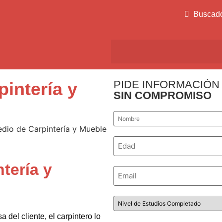
Buscad
PIDE INFORMACIÓN
intería y
SIN COMPROMISO
Nombre
*
Número
*
tería y
Email
*
Nivel
de
Estudios
 del cliente, el carpintero lo