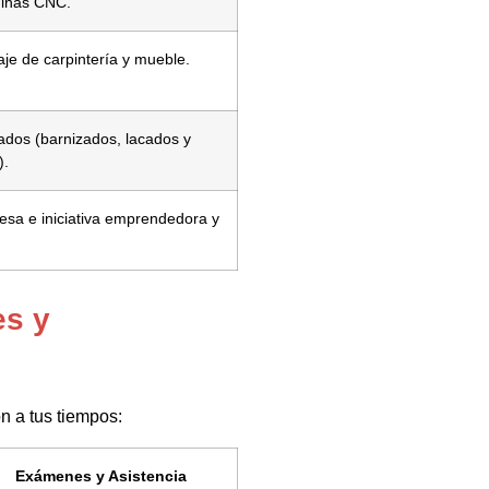
inas CNC.
je de carpintería y mueble.
dos (barnizados, lacados y
).
sa e iniciativa emprendedora y
es y
ón a tus tiempos:
Exámenes y Asistencia