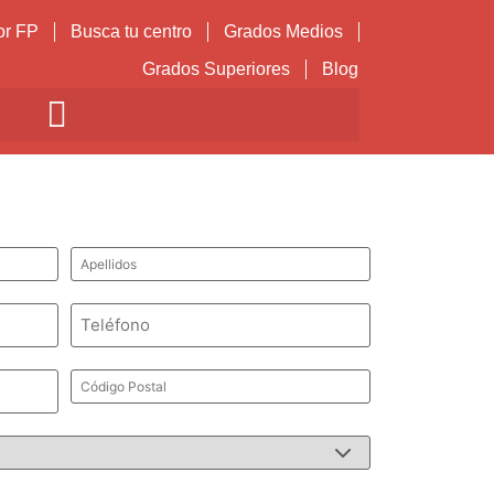
or FP
Busca tu centro
Grados Medios
Grados Superiores
Blog
Apellidos
*
Teléfono
*
Código
Postal
*