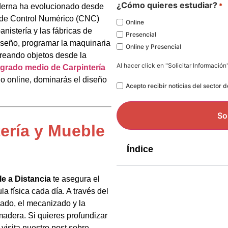
*
¿Cómo quieres estudiar?
*
moderna ha evolucionado desde
 de Control Numérico (CNC)
Online
anistería y las fábricas de
Presencial
iseño, programar la maquinaria
Online y Presencial
 creando objetos desde la
Al hacer click en "Solicitar Información
grado medio de Carpintería
lo online, dominarás el diseño
Legal
Acepto recibir noticias del sector 
tería y Mueble
Índice
le a Distancia
te asegura el
a física cada día. A través del
pado, el mecanizado y la
adera. Si quieres profundizar
 visita nuestro post sobre