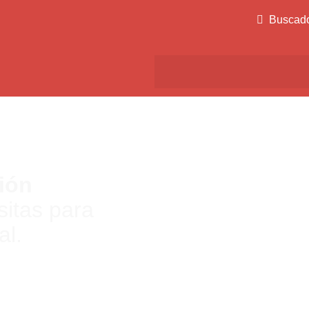
Buscad
ión
itas para
al.
al para ti, ya sea online o
ncontrando el trabajo que