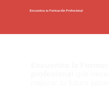
Encuentra tu Formación Profesional
Encuentra la Formac
profesional
que neces
mejorar tu futuro labor
Descubre el Grado Medio ó Grado Superior ide
presencial para prepararte tu futuro laboral e
sueñas.