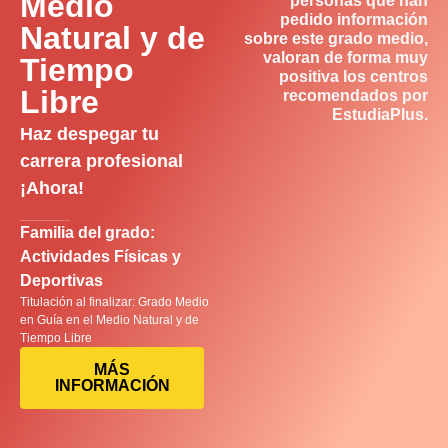
Medio
personas que han
pedido información
Natural y de
sobre este grado medio,
valoran de forma muy
Tiempo
positiva los centros
Libre
recomendados por
EstudiaPlus.
Haz despegar tu
carrera profesional
¡Ahora!
Familia del grado:
Actividades Físicas y
Deportivas
Titulación al finalizar: Grado Medio
en Guía en el Medio Natural y de
Tiempo Libre
MÁS
INFORMACIÓN