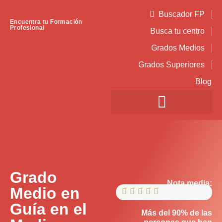
Buscador FP
Encuentra tu Formación
Profesional
Busca tu centro
Grados Medios
Grados Superiores
Blog
Grado
Nota media:
Medio en





Guía en el
Más del 90% de las