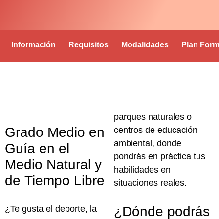
Información
Requisitos
Modalidades
Plan Form
Opiniones
parques naturales o
Grado Medio en
centros de educación
ambiental, donde
Guía en el
pondrás en práctica tus
Medio Natural y
habilidades en
de Tiempo Libre
situaciones reales.
¿Te gusta el deporte, la
¿Dónde podrás