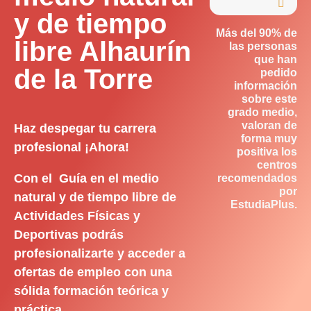

y de tiempo
Más del 90% de
libre Alhaurín
las personas
que han
de la Torre
pedido
información
sobre este
grado medio,
valoran de
Haz despegar tu carrera
forma muy
profesional ¡Ahora!
positiva los
centros
Con el Guía en el medio
recomendados
por
natural y de tiempo libre de
EstudiaPlus.
Actividades Físicas y
Deportivas podrás
profesionalizarte y acceder a
ofertas de empleo con una
sólida formación teórica y
práctica.