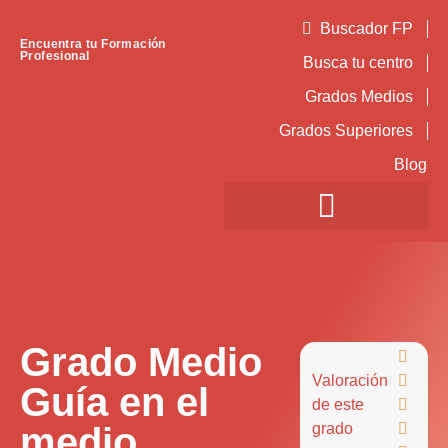
Buscador FP
Encuentra tu Formación
Profesional
Busca tu centro
Grados Medios
Grados Superiores
Blog
Grado Medio

Valoración

Guía en el
de este

medio
grado
