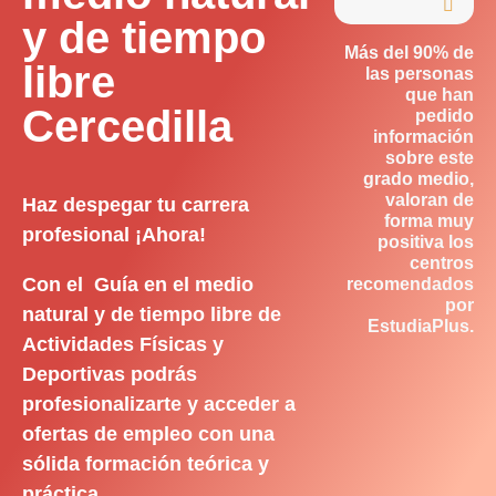

y de tiempo
Más del 90% de
libre
las personas
que han
Cercedilla
pedido
información
sobre este
grado medio,
valoran de
Haz despegar tu carrera
forma muy
profesional ¡Ahora!
positiva los
centros
Con el Guía en el medio
recomendados
por
natural y de tiempo libre de
EstudiaPlus.
Actividades Físicas y
Deportivas podrás
profesionalizarte y acceder a
ofertas de empleo con una
sólida formación teórica y
práctica.