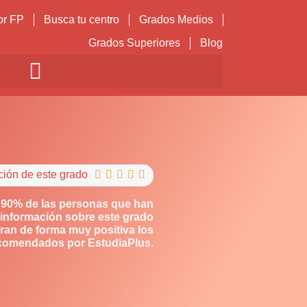
or FP
Busca tu centro
Grados Medios
Grados Superiores
Blog
ción de este grado





 90% de las personas que han
información sobre este grado
ran de forma muy positiva los
comendados por EstudiaPlus.