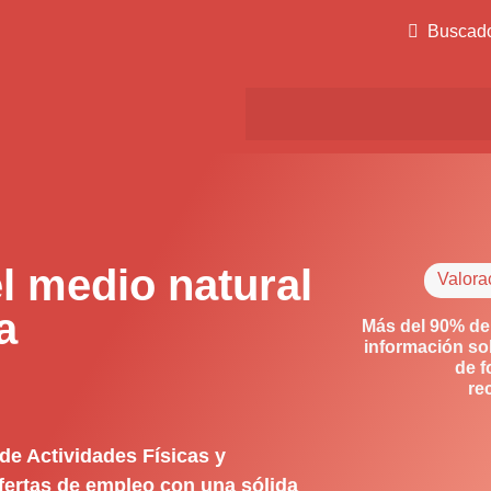
Buscad
l medio natural
Valora
a
Más del 90% de
información so
de f
re
 de Actividades Físicas y
ofertas de empleo con una sólida