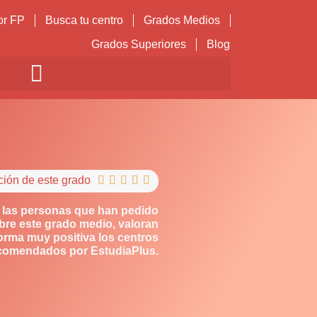
or FP
Busca tu centro
Grados Medios
Grados Superiores
Blog
ción de este grado





 las personas que han pedido
bre este grado medio, valoran
orma muy positiva los centros
comendados por EstudiaPlus.