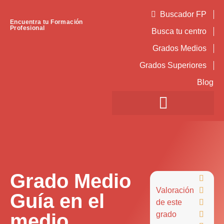
Buscador FP
Encuentra tu Formación
Profesional
Busca tu centro
Grados Medios
Grados Superiores
Blog
Grado Medio

Valoración

Guía en el
de este

medio
grado
