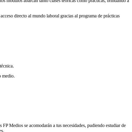
stos módulos abarcan tanto clases teóricas como prácticas, brindando a
 acceso directo al mundo laboral gracias al programa de prácticas
técnica.
o medio.
tos FP Medios se acomodarán a tus necesidades, pudiendo estudiar de
es.