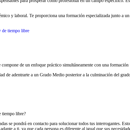
dispensables para prosperar como profesional en un campo específico. E
émico y laboral. Te proporciona una formación especializada junto a un
y de tiempo libre
se compone de un enfoque práctico simultáneamente con una formación 
idad de adentrarte a un Grado Medio posterior a la culminación del grad
 tiempo libre?
adas se pondrá en contacto para solucionar todos tus interrogantes. Es
adapte a ti, ya que cada persona es diferente al igual que sus necesidad