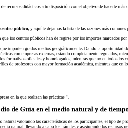
e recursos didácticos a tu disposición con el objetivo de hacerte más 
 centro público
, y aquí te dejamos la lista de las razones más comunes 
ue los centros públicos han de regirse por los importes marcados por l
s que imparten grados medios geográficamente. Dando la oportunidad d
prácticas con empresas externas, estando completamente regulados, mient
dios formativos oficiales y homologados, mientras que no en todos los ce
erfiles de profesores con mayor formación académica, mientras que en lo
resa en la que realizan las prácticas ".
io de Guía en el medio natural y de tiempo
natural valorando las características de los participantes, el tipo de pr
medio natural, llevando a cabo los trámites y asegurando los recursos ne