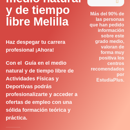

y de tiempo
Más del 90% de
libre Melilla
las personas
que han pedido
información
sobre este
grado medio,
Haz despegar tu carrera
valoran de
profesional ¡Ahora!
forma muy
positiva los
Con el Guía en el medio
centros
recomendados
natural y de tiempo libre de
por
Actividades Físicas y
EstudiaPlus.
Deportivas podrás
profesionalizarte y acceder a
ofertas de empleo con una
sólida formación teórica y
práctica.