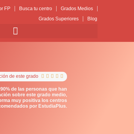
or FP
Busca tu centro
Grados Medios
Grados Superiores
Blog
ción de este grado





 90% de las personas que han
ción sobre este grado medio,
orma muy positiva los centros
comendados por EstudiaPlus.