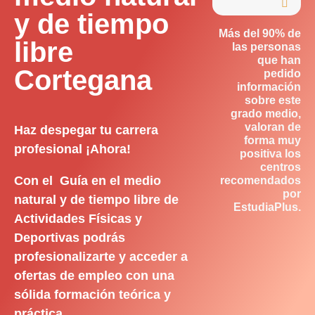

y de tiempo
Más del 90% de
libre
las personas
que han
Cortegana
pedido
información
sobre este
grado medio,
valoran de
Haz despegar tu carrera
forma muy
profesional ¡Ahora!
positiva los
centros
Con el Guía en el medio
recomendados
por
natural y de tiempo libre de
EstudiaPlus.
Actividades Físicas y
Deportivas podrás
profesionalizarte y acceder a
ofertas de empleo con una
sólida formación teórica y
práctica.