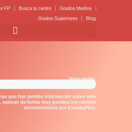
or FP
Busca tu centro
Grados Medios
Grados Superiores
Blog
Nota media:
nas que han pedido información sobre este
 valoran de forma muy positiva los centros
recomendados por EstudiaPlus.