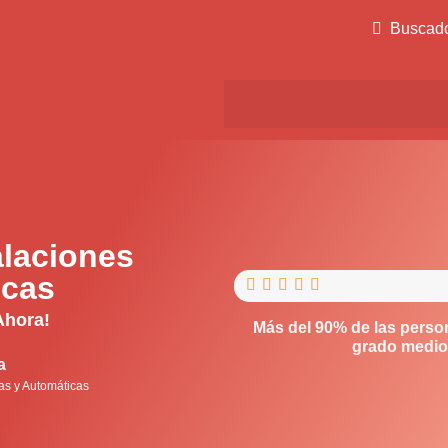
Buscad
alaciones
icas





Ahora!
Más del 90% de las perso
grado medio,
a
cas y Automáticas