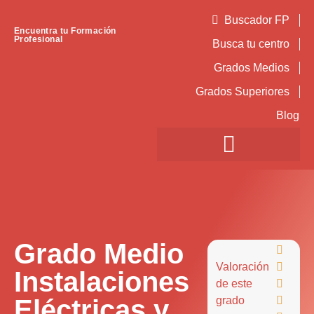
Buscador FP
Encuentra tu Formación
Profesional
Busca tu centro
Grados Medios
Grados Superiores
Blog
Grado Medio

Valoración

Instalaciones
de este

Eléctricas y
grado
