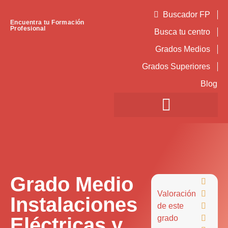
Buscador FP
Encuentra tu Formación
Profesional
Busca tu centro
Grados Medios
Grados Superiores
Blog
Grado Medio

Valoración

Instalaciones
de este

Eléctricas y
grado
