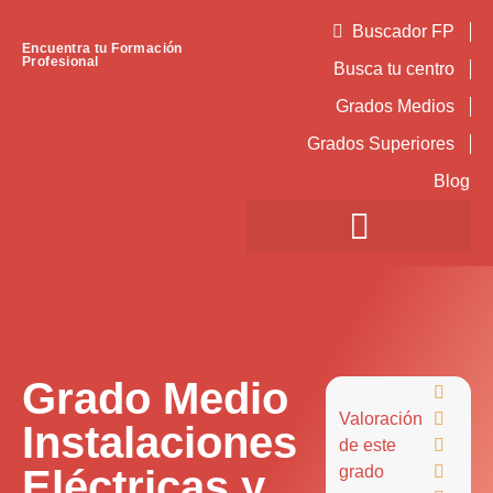
Buscador FP
Encuentra tu Formación
Profesional
Busca tu centro
Grados Medios
Grados Superiores
Blog
Grado Medio

Valoración

Instalaciones
de este

Eléctricas y
grado
