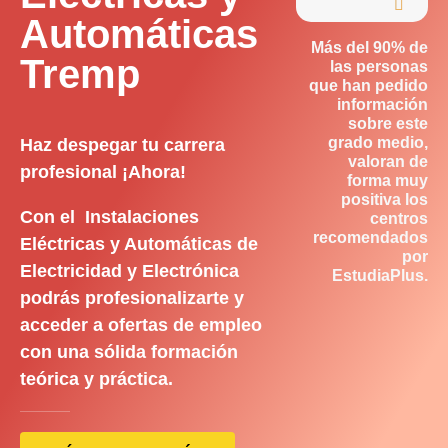

Automáticas
Más del 90% de
Tremp
las personas
que han pedido
información
sobre este
grado medio,
Haz despegar tu carrera
valoran de
profesional ¡Ahora!
forma muy
positiva los
Con el Instalaciones
centros
recomendados
Eléctricas y Automáticas de
por
Electricidad y Electrónica
EstudiaPlus.
podrás profesionalizarte y
acceder a ofertas de empleo
con una sólida formación
teórica y práctica.