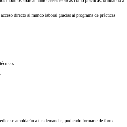
stos módulos abarcan tanto clases teóricas como prácticas, brindando a
 acceso directo al mundo laboral gracias al programa de prácticas
técnico.
.
 Medios se amoldarán a tus demandas, pudiendo formarte de forma