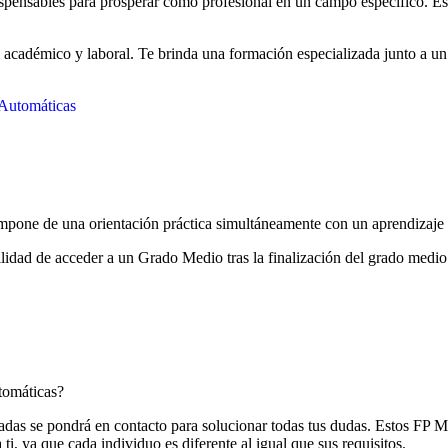
dispensables para prosperar como profesional en un campo específico. E
 académico y laboral. Te brinda una formación especializada junto a un
y Automáticas
mpone de una orientación práctica simultáneamente con un aprendizaje 
bilidad de acceder a un Grado Medio tras la finalización del grado medio
tomáticas?
iadas se pondrá en contacto para solucionar todas tus dudas. Estos FP
ti, ya que cada individuo es diferente al igual que sus requisitos.