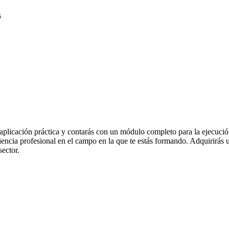
s
plicación práctica y contarás con un módulo completo para la ejecución d
riencia profesional en el campo en la que te estás formando. Adquirirás u
ector.