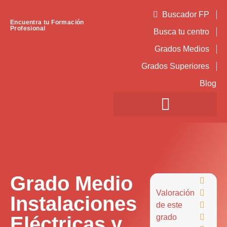
Buscador FP
Encuentra tu Formación
Profesional
Busca tu centro
Grados Medios
Grados Superiores
Blog
Grado Medio

Valoración

Instalaciones
de este

Eléctricas y
grado
