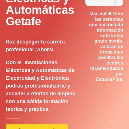

Automáticas
Más del 90% de
Getafe
las personas
que han pedido
información
sobre este
grado medio,
Haz despegar tu carrera
valoran de
profesional ¡Ahora!
forma muy
positiva los
Con el Instalaciones
centros
recomendados
Eléctricas y Automáticas de
por
Electricidad y Electrónica
EstudiaPlus.
podrás profesionalizarte y
acceder a ofertas de empleo
con una sólida formación
teórica y práctica.