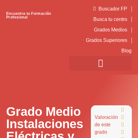
Buscador FP
Encuentra tu Formación
Profesional
Busca tu centro
Grados Medios
Grados Superiores
Blog
Grado Medio

Valoración

Instalaciones
de este

Eléctricas y
grado
