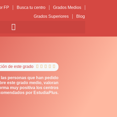
or FP
Busca tu centro
Grados Medios
Grados Superiores
Blog
ción de este grado





 las personas que han pedido
bre este grado medio, valoran
orma muy positiva los centros
comendados por EstudiaPlus.