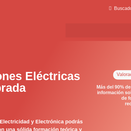
Buscad
ones Eléctricas
Valora
brada
Más del 90% de
información so
de f
re
Electricidad y Electrónica podrás
on una sólida formación teórica y