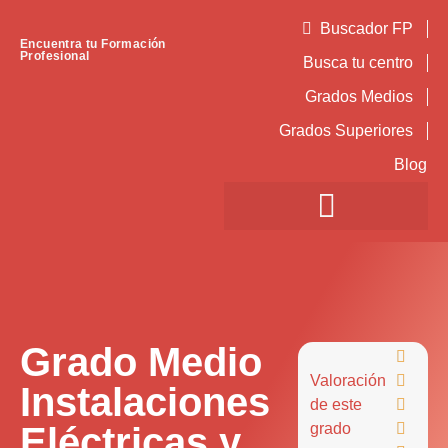
Buscador FP
Encuentra tu Formación
Profesional
Busca tu centro
Grados Medios
Grados Superiores
Blog
Grado Medio

Valoración

Instalaciones
de este

Eléctricas y
grado
