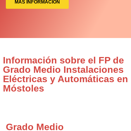
MÁS INFORMACIÓN
Información sobre el FP de
Grado Medio Instalaciones
Eléctricas y Automáticas en
Móstoles
Grado Medio