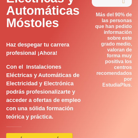

Automáticas
Más del 90% de
Móstoles
las personas
que han pedido
información
sobre este
grado medio,
Haz despegar tu carrera
valoran de
profesional ¡Ahora!
forma muy
positiva los
Con el Instalaciones
centros
recomendados
Eléctricas y Automáticas de
por
Electricidad y Electrónica
EstudiaPlus.
podrás profesionalizarte y
acceder a ofertas de empleo
con una sólida formación
teórica y práctica.