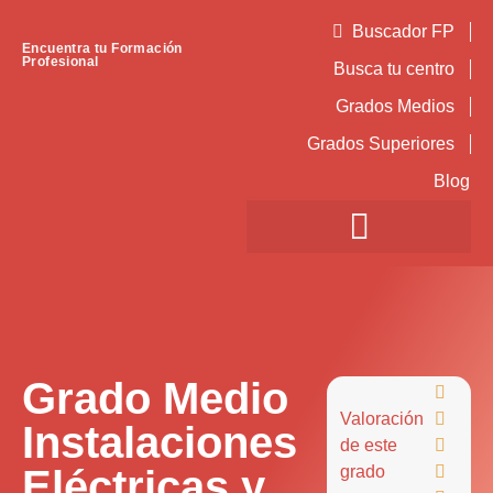
Buscador FP
Encuentra tu Formación
Profesional
Busca tu centro
Grados Medios
Grados Superiores
Blog
Grado Medio

Valoración

Instalaciones
de este

Eléctricas y
grado
