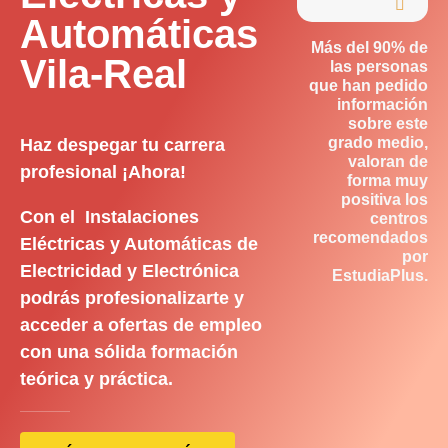

Automáticas
Más del 90% de
Vila-Real
las personas
que han pedido
información
sobre este
grado medio,
Haz despegar tu carrera
valoran de
profesional ¡Ahora!
forma muy
positiva los
Con el Instalaciones
centros
recomendados
Eléctricas y Automáticas de
por
Electricidad y Electrónica
EstudiaPlus.
podrás profesionalizarte y
acceder a ofertas de empleo
con una sólida formación
teórica y práctica.