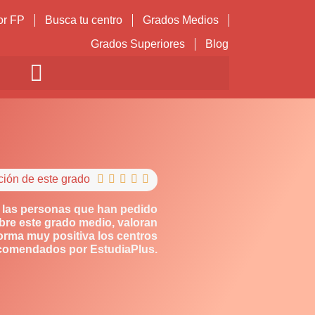
or FP
Busca tu centro
Grados Medios
Grados Superiores
Blog
ción de este grado





 las personas que han pedido
bre este grado medio, valoran
orma muy positiva los centros
comendados por EstudiaPlus.