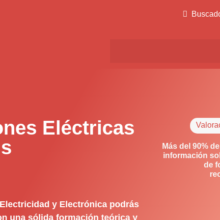
Buscad
ones Eléctricas
Valora
ls
Más del 90% de
información so
de f
re
Electricidad y Electrónica podrás
on una sólida formación teórica y