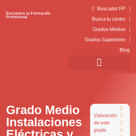
Buscador FP
Encuentra tu Formación
Profesional
Busca tu centro
Grados Medios
Grados Superiores
Blog
Grado Medio

Valoración

Instalaciones
de este

Eléctricas y
grado
