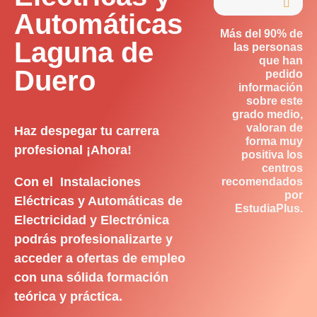

Automáticas
Más del 90% de
Laguna de
las personas
que han
Duero
pedido
información
sobre este
grado medio,
valoran de
Haz despegar tu carrera
forma muy
profesional ¡Ahora!
positiva los
centros
Con el Instalaciones
recomendados
por
Eléctricas y Automáticas de
EstudiaPlus.
Electricidad y Electrónica
podrás profesionalizarte y
acceder a ofertas de empleo
con una sólida formación
teórica y práctica.