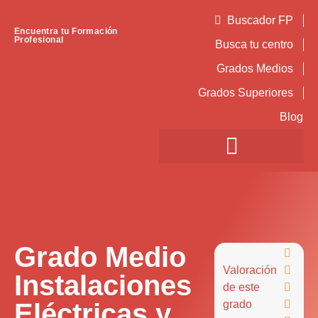
Buscador FP
Encuentra tu Formación
Profesional
Busca tu centro
Grados Medios
Grados Superiores
Blog
Grado Medio

Valoración

Instalaciones
de este

Eléctricas y
grado
