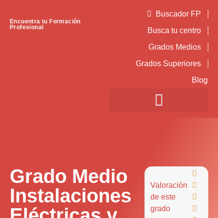
Buscador FP
Encuentra tu Formación
Profesional
Busca tu centro
Grados Medios
Grados Superiores
Blog
Grado Medio

Valoración

Instalaciones
de este

Eléctricas y
grado
