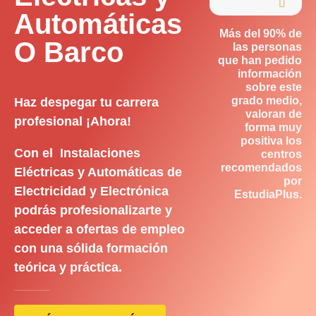

Automáticas
Más del 90% de
O Barco
las personas
que han pedido
información
sobre este
grado medio,
Haz despegar tu carrera
valoran de
profesional ¡Ahora!
forma muy
positiva los
Con el Instalaciones
centros
recomendados
Eléctricas y Automáticas de
por
Electricidad y Electrónica
EstudiaPlus.
podrás profesionalizarte y
acceder a ofertas de empleo
con una sólida formación
teórica y práctica.