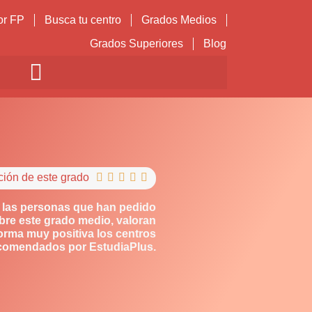
or FP
Busca tu centro
Grados Medios
Grados Superiores
Blog
ción de este grado





 las personas que han pedido
bre este grado medio, valoran
orma muy positiva los centros
comendados por EstudiaPlus.