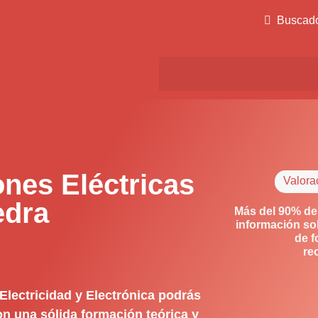
Buscad
ones Eléctricas
Valora
edra
Más del 90% de
información so
de f
re
Electricidad y Electrónica podrás
on una sólida formación teórica y