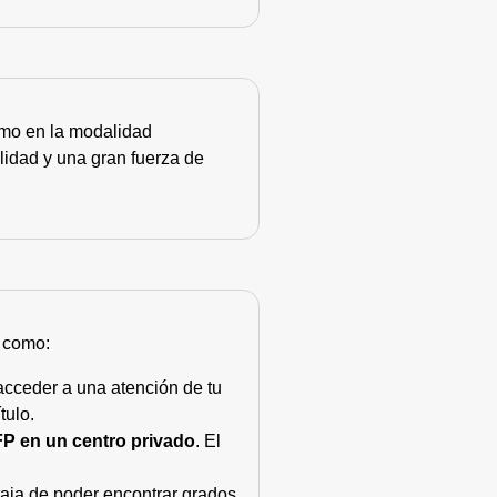
como en la modalidad
lidad y una gran fuerza de
s como:
acceder a una atención de tu
tulo.
FP en un centro privado
. El
taja de poder encontrar grados