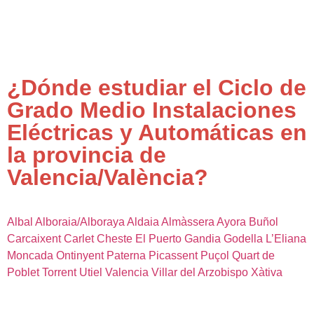
¿Dónde estudiar el Ciclo de
Grado Medio Instalaciones
Eléctricas y Automáticas en
la provincia de
Valencia/València?
Albal
Alboraia/Alboraya
Aldaia
Almàssera
Ayora
Buñol
Carcaixent
Carlet
Cheste
El Puerto
Gandia
Godella
L’Eliana
Moncada
Ontinyent
Paterna
Picassent
Puçol
Quart de
Poblet
Torrent
Utiel
Valencia
Villar del Arzobispo
Xàtiva