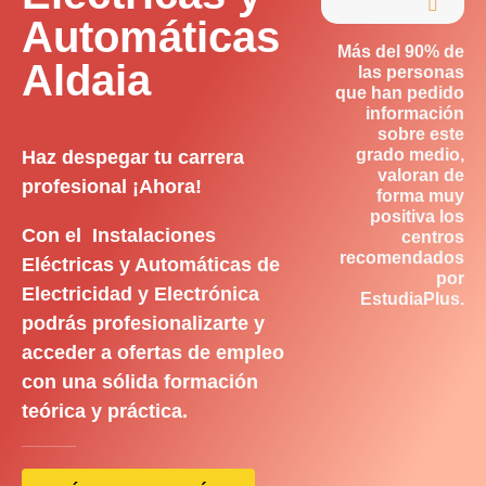

Automáticas
Más del 90% de
Aldaia
las personas
que han pedido
información
sobre este
grado medio,
Haz despegar tu carrera
valoran de
profesional ¡Ahora!
forma muy
positiva los
Con el Instalaciones
centros
recomendados
Eléctricas y Automáticas de
por
Electricidad y Electrónica
EstudiaPlus.
podrás profesionalizarte y
acceder a ofertas de empleo
con una sólida formación
teórica y práctica.