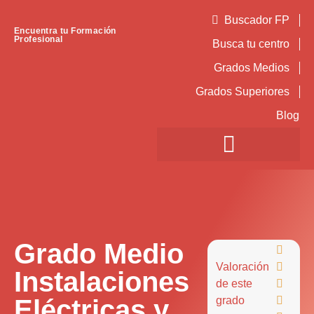
Buscador FP
Encuentra tu Formación
Profesional
Busca tu centro
Grados Medios
Grados Superiores
Blog
Grado Medio

Valoración

Instalaciones
de este

Eléctricas y
grado
