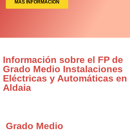
MÁS INFORMACIÓN
Información sobre el FP de
Grado Medio Instalaciones
Eléctricas y Automáticas en
Aldaia
Grado Medio