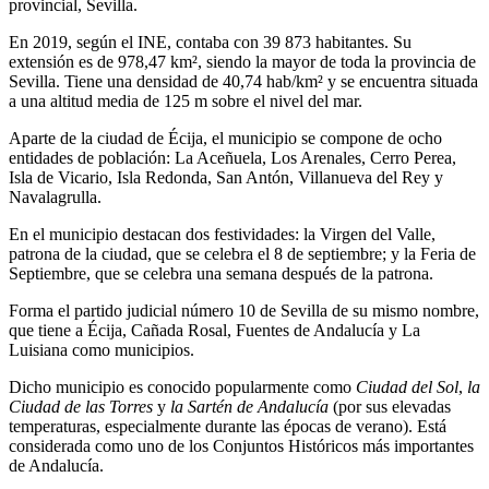
provincial, Sevilla.
En 2019, según el INE, contaba con 39 873 habitantes.​ Su
extensión es de 978,47 km², siendo la mayor de toda la provincia de
Sevilla.​ Tiene una densidad de 40,74 hab/km² y se encuentra situada
a una altitud media de 125 m sobre el nivel del mar.
Aparte de la ciudad de Écija, el municipio se compone de ocho
entidades de población: La Aceñuela, Los Arenales, Cerro Perea,
Isla de Vicario, Isla Redonda, San Antón, Villanueva del Rey y
Navalagrulla.​
En el municipio destacan dos festividades: la Virgen del Valle,
patrona de la ciudad, que se celebra el 8 de septiembre; y la Feria de
Septiembre, que se celebra una semana después de la patrona.
Forma el partido judicial número 10 de Sevilla de su mismo nombre,
que tiene a Écija, Cañada Rosal, Fuentes de Andalucía y La
Luisiana como municipios.​
Dicho municipio es conocido popularmente como
Ciudad del Sol
,
la
Ciudad de las Torres
y
la Sartén de Andalucía
(por sus elevadas
temperaturas, especialmente durante las épocas de verano). Está
considerada como uno de los Conjuntos Históricos más importantes
de Andalucía.