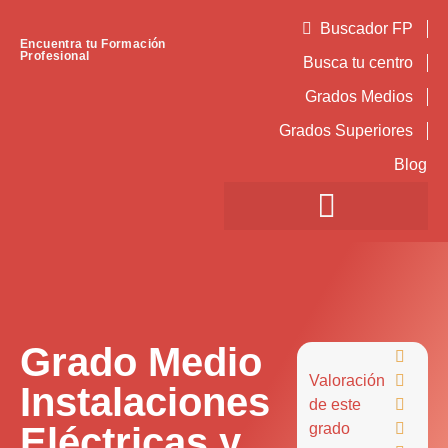
Buscador FP
Encuentra tu Formación
Profesional
Busca tu centro
Grados Medios
Grados Superiores
Blog
Grado Medio

Valoración

Instalaciones
de este

Eléctricas y
grado
