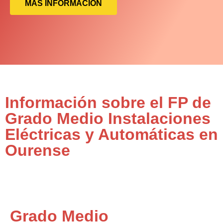
MÁS INFORMACIÓN
Información sobre el FP de
Grado Medio Instalaciones
Eléctricas y Automáticas en
Ourense
Grado Medio