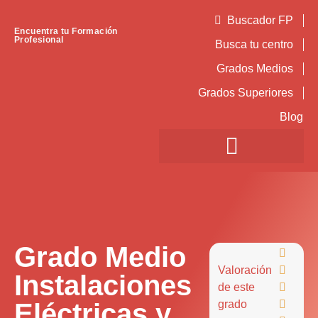
Buscador FP
Encuentra tu Formación
Profesional
Busca tu centro
Grados Medios
Grados Superiores
Blog
Grado Medio

Valoración

Instalaciones
de este

Eléctricas y
grado
