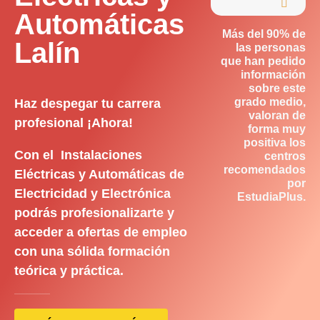

Automáticas
Más del 90% de
Lalín
las personas
que han pedido
información
sobre este
grado medio,
Haz despegar tu carrera
valoran de
profesional ¡Ahora!
forma muy
positiva los
Con el Instalaciones
centros
recomendados
Eléctricas y Automáticas de
por
Electricidad y Electrónica
EstudiaPlus.
podrás profesionalizarte y
acceder a ofertas de empleo
con una sólida formación
teórica y práctica.