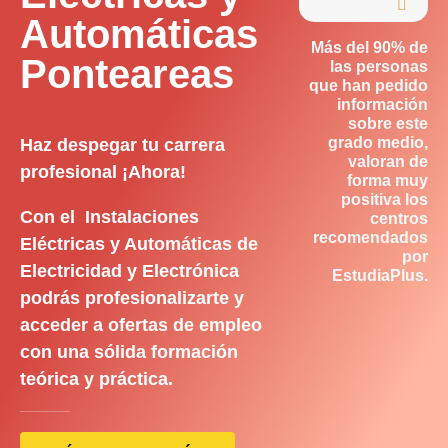

Automáticas
Más del 90% de
Ponteareas
las personas
que han pedido
información
sobre este
grado medio,
Haz despegar tu carrera
valoran de
profesional ¡Ahora!
forma muy
positiva los
Con el Instalaciones
centros
recomendados
Eléctricas y Automáticas de
por
Electricidad y Electrónica
EstudiaPlus.
podrás profesionalizarte y
acceder a ofertas de empleo
con una sólida formación
teórica y práctica.