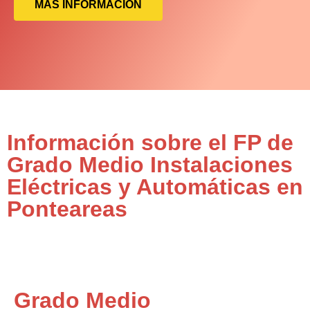
MÁS INFORMACIÓN
Información sobre el FP de
Grado Medio Instalaciones
Eléctricas y Automáticas en
Ponteareas
Grado Medio