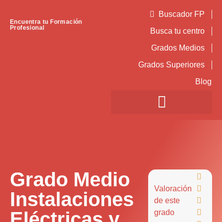
Buscador FP
Encuentra tu Formación
Profesional
Busca tu centro
Grados Medios
Grados Superiores
Blog
Grado Medio

Valoración

Instalaciones
de este

Eléctricas y
grado
