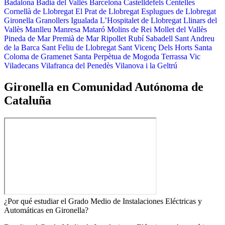
Badalona
Badia del Vallès
Barcelona
Castelldefels
Centelles
Cornellà de Llobregat
El Prat de Llobregat
Esplugues de Llobregat
Gironella
Granollers
Igualada
L’Hospitalet de Llobregat
Llinars del
Vallès
Manlleu
Manresa
Mataró
Molins de Rei
Mollet del Vallès
Pineda de Mar
Premià de Mar
Ripollet
Rubí
Sabadell
Sant Andreu
de la Barca
Sant Feliu de Llobregat
Sant Vicenç Dels Horts
Santa
Coloma de Gramenet
Santa Perpètua de Mogoda
Terrassa
Vic
Viladecans
Vilafranca del Penedès
Vilanova i la Geltrú
Gironella en Comunidad Autónoma de
Cataluña
¿Por qué estudiar el Grado Medio de Instalaciones Eléctricas y
Automáticas en Gironella?