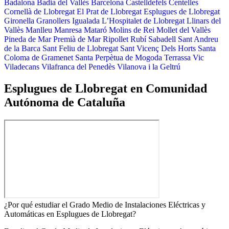
Badalona
Badia del Vallès
Barcelona
Castelldefels
Centelles
Cornellà de Llobregat
El Prat de Llobregat
Esplugues de Llobregat
Gironella
Granollers
Igualada
L’Hospitalet de Llobregat
Llinars del
Vallès
Manlleu
Manresa
Mataró
Molins de Rei
Mollet del Vallès
Pineda de Mar
Premià de Mar
Ripollet
Rubí
Sabadell
Sant Andreu
de la Barca
Sant Feliu de Llobregat
Sant Vicenç Dels Horts
Santa
Coloma de Gramenet
Santa Perpètua de Mogoda
Terrassa
Vic
Viladecans
Vilafranca del Penedès
Vilanova i la Geltrú
Esplugues de Llobregat en Comunidad
Autónoma de Cataluña
¿Por qué estudiar el Grado Medio de Instalaciones Eléctricas y
Automáticas en Esplugues de Llobregat?