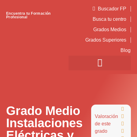
Buscador FP
Encuentra tu Formación
Profesional
Busca tu centro
Grados Medios
Grados Superiores
Blog
Grado Medio

Valoración

Instalaciones
de este

Eléctricas y
grado
