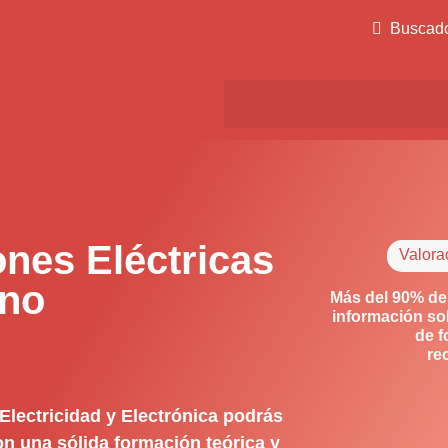
Buscad
ones Eléctricas
Valora
ino
Más del 90% de
información so
de f
re
Electricidad y Electrónica podrás
on una sólida formación teórica y