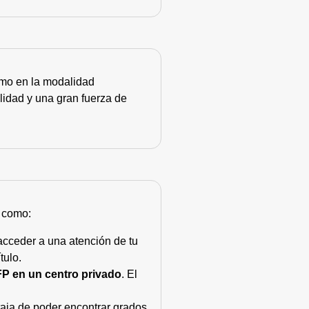
como en la modalidad
lidad y una gran fuerza de
s como:
acceder a una atención de tu
tulo.
FP en un centro privado
. El
taja de poder encontrar grados