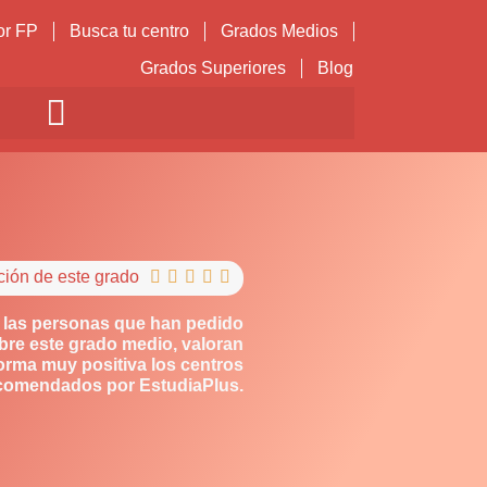
or FP
Busca tu centro
Grados Medios
Grados Superiores
Blog
ción de este grado





 las personas que han pedido
bre este grado medio, valoran
orma muy positiva los centros
comendados por EstudiaPlus.