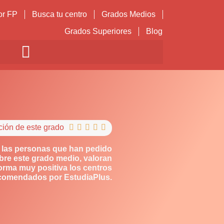
or FP
Busca tu centro
Grados Medios
Grados Superiores
Blog
ción de este grado





 las personas que han pedido
bre este grado medio, valoran
orma muy positiva los centros
comendados por EstudiaPlus.