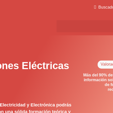
Buscad
ones Eléctricas
Valora
Más del 90% de
información so
de f
re
Electricidad y Electrónica podrás
on una sólida formación teórica y