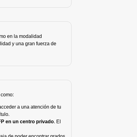
como en la modalidad
lidad y una gran fuerza de
s como:
acceder a una atención de tu
tulo.
FP en un centro privado
. El
taja de poder encontrar grados