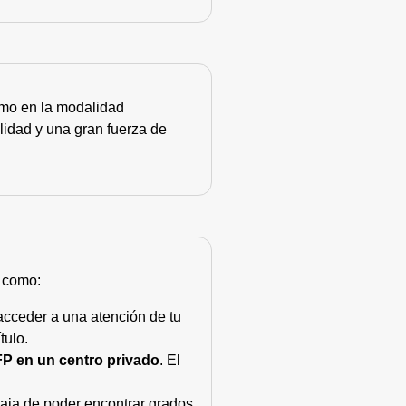
como en la modalidad
lidad y una gran fuerza de
s como:
acceder a una atención de tu
tulo.
FP en un centro privado
. El
taja de poder encontrar grados