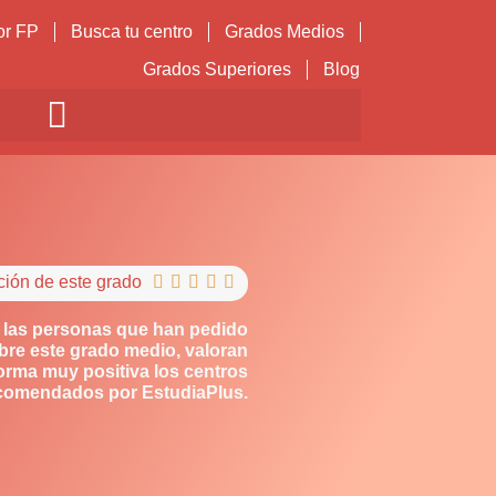
or FP
Busca tu centro
Grados Medios
Grados Superiores
Blog
ción de este grado





 las personas que han pedido
bre este grado medio, valoran
orma muy positiva los centros
comendados por EstudiaPlus.