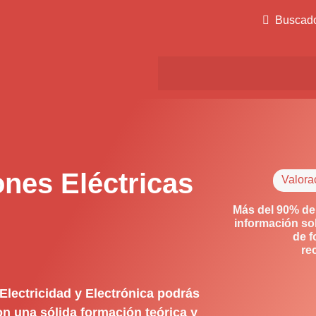
Buscad
ones Eléctricas
Valora
Más del 90% de
información so
de f
re
Electricidad y Electrónica podrás
on una sólida formación teórica y