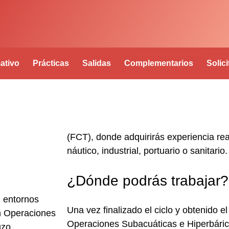
ativo
Prácticas
Salidas
Complementarios
Solic
(FCT)
, donde adquirirás experiencia re
náutico, industrial, portuario o sanitario.
¿Dónde podrás trabajar?
n entornos
Una vez finalizado el ciclo y obtenido e
n Operaciones
Operaciones Subacuáticas e Hiperbári
uzo