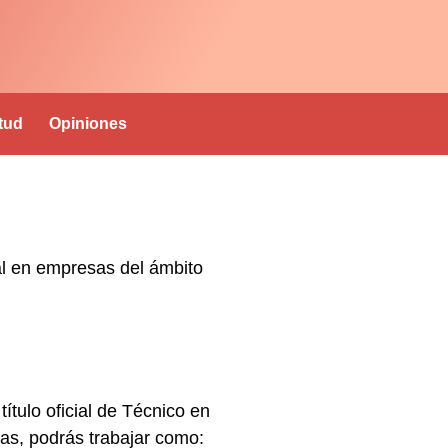
itud
Opiniones
al en empresas del ámbito
l
título oficial de Técnico en
cas
, podrás trabajar como: