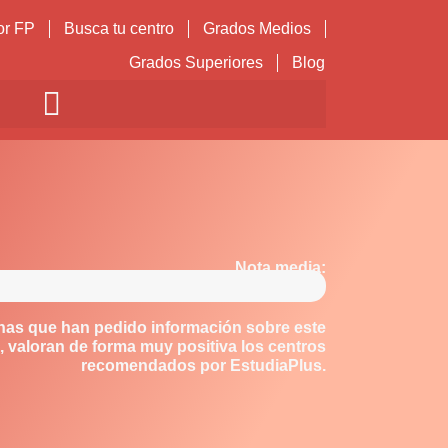
or FP
Busca tu centro
Grados Medios
Grados Superiores
Blog
Nota media:
nas que han pedido información sobre este
 valoran de forma muy positiva los centros
recomendados por EstudiaPlus.