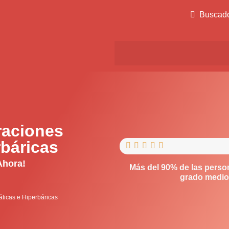
Buscad
raciones
báricas





Ahora!
Más del 90% de las perso
grado medio,
áticas e Hiperbáricas