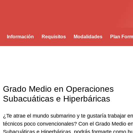
Información
Requisitos
Modalidades
Plan Form
Grado Medio en Operaciones
Subacuáticas e Hiperbáricas
¿Te atrae el mundo submarino y te gustaría trabajar e
técnicos poco convencionales? Con el
Grado Medio e
Subacuáticas e Hiperbáricas
, podrás formarte como b