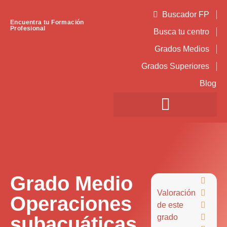
Buscador FP
Encuentra tu Formación
Profesional
Busca tu centro
Grados Medios
Grados Superiores
Blog
Grado Medio

Valoración

Operaciones
de este

subacuáticas
grado
