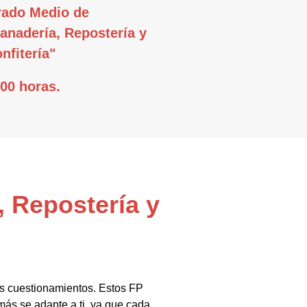
ado Medio de
anadería, Repostería y
nfitería"
00 horas.
, Repostería y
us cuestionamientos. Estos FP
ás se adapte a ti, ya que cada