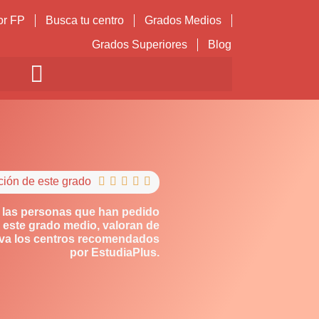
or FP
Busca tu centro
Grados Medios
Grados Superiores
Blog
ción de este grado





 las personas que han pedido
 este grado medio, valoran de
iva los centros recomendados
por EstudiaPlus.