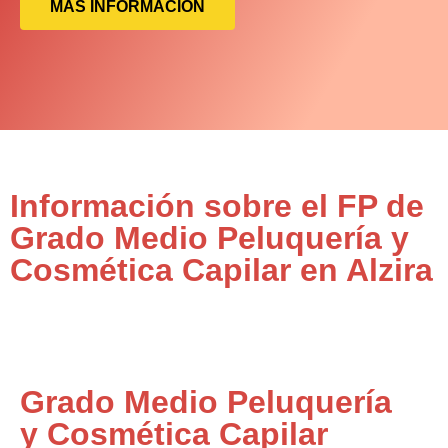
MÁS INFORMACIÓN
Información sobre el FP de
Grado Medio Peluquería y
Cosmética Capilar en Alzira
Grado Medio Peluquería
y Cosmética Capilar