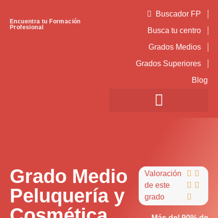
Buscador FP
Encuentra tu Formación
Profesional
Busca tu centro
Grados Medios
Grados Superiores
Blog
Grado Medio
Valoración


de este


Peluquería y
grado

Cosmética
Más del 90% de