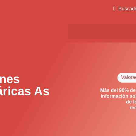
Buscad
ones
Valora
áricas As
Más del 90% de
información so
de f
re