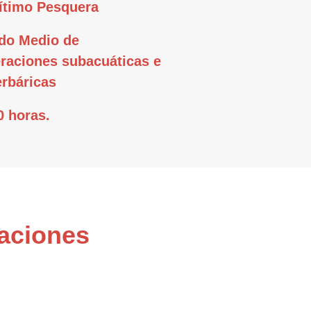
ítimo Pesquera
do Medio de
raciones subacuáticas e
erbáricas
0 horas.
raciones