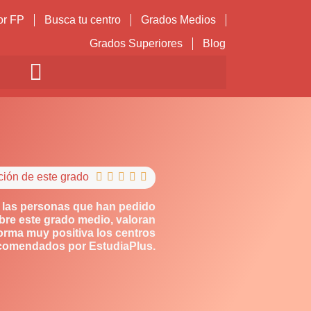
or FP
Busca tu centro
Grados Medios
Grados Superiores
Blog
ción de este grado





 las personas que han pedido
bre este grado medio, valoran
orma muy positiva los centros
comendados por EstudiaPlus.