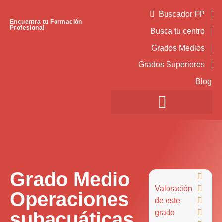
Buscador FP
Encuentra tu Formación
Profesional
Busca tu centro
Grados Medios
Grados Superiores
Blog
Grado Medio

Valoración

Operaciones
de este

subacuáticas
grado
