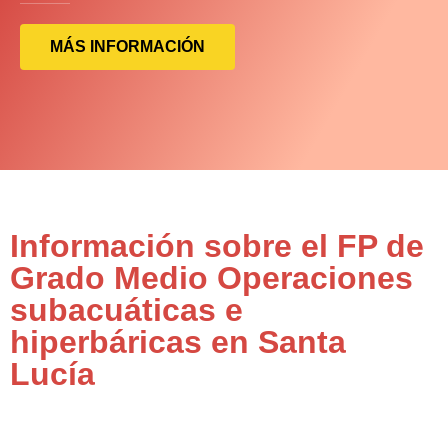
MÁS INFORMACIÓN
Información sobre el FP de
Grado Medio Operaciones
subacuáticas e
hiperbáricas en Santa
Lucía