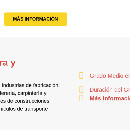
MÁS INFORMACIÓN
ra y
Grado Medio en
n
industrias de fabricación,
Duración del G
derería, carpintería y
Más informaci
ores de
construcciones
hículos de transporte