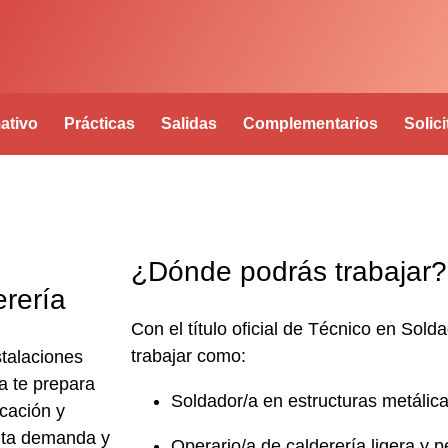
ativo
Prácticas
Salidas
Complementarios
Solic
¿Dónde podrás trabajar?
rería
Con el
título oficial de Técnico en Sold
trabajar como:
stalaciones
a
te prepara
Soldador/a en estructuras metálic
icación y
alta demanda y
Operario/a de calderería ligera y 