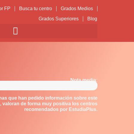
or FP
Busca tu centro
Grados Medios
Grados Superiores
Blog
Nota media:
nas que han pedido información sobre este
 valoran de forma muy positiva los centros
recomendados por EstudiaPlus.