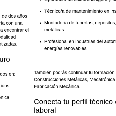
Técnico/a de mantenimiento en inst
n de
dos años
Montador/a de tuberías, depósitos,
ría con una
metálicas
a encontrar el
dalidad
Profesional en industrias del automó
ntizadas
.
energías renovables
turo
También podrás continuar tu formación
dos en:
Construcciones Metálicas, Mecatrónica 
tidos
Fabricación Mecánica.
énica
Conecta tu perfil técnico
laboral