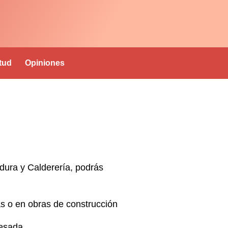
itud
Opiniones
adura y Calderería
, podrás
as o en obras de construcción
pesada