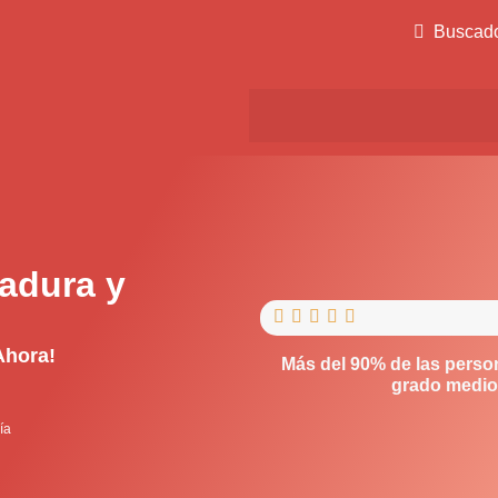
Buscad
adura y





Ahora!
Más del 90% de las perso
grado medio,
ía