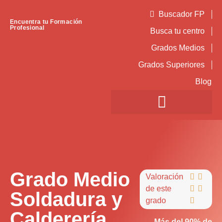
Buscador FP
Encuentra tu Formación
Profesional
Busca tu centro
Grados Medios
Grados Superiores
Blog
Grado Medio
Valoración


de este


Soldadura y
grado

Calderería
Más del 90% de