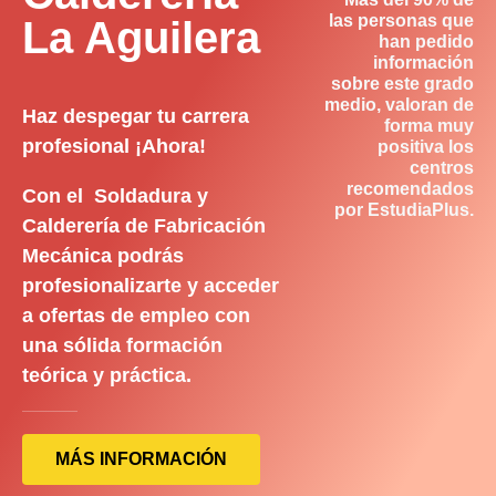
las personas que
La Aguilera
han pedido
información
sobre este grado
medio, valoran de
Haz despegar tu carrera
forma muy
profesional ¡Ahora!
positiva los
centros
recomendados
Con el Soldadura y
por EstudiaPlus.
Calderería de Fabricación
Mecánica podrás
profesionalizarte y acceder
a ofertas de empleo con
una sólida formación
teórica y práctica.
MÁS INFORMACIÓN