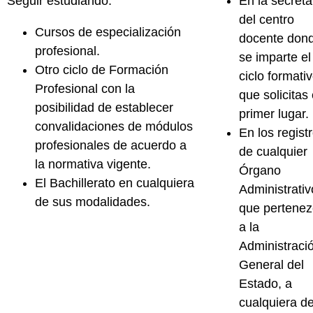
Seguir estudiando:
En la
secreta
del centro
Cursos de
especialización
docente don
profesional
.
se imparte el
Otro
ciclo de Formación
ciclo formati
Profesional
con la
que solicitas
posibilidad de establecer
primer lugar.
convalidaciones de módulos
En los regist
profesionales de acuerdo a
de cualquier
la normativa vigente.
Órgano
El
Bachillerato
en cualquiera
Administrativ
de sus modalidades.
que pertene
a la
Administraci
General del
Estado
, a
cualquiera de