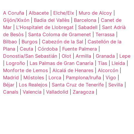
A Coruña
|
Albacete
|
Elche/Elx
|
Muro de Alcoy
|
Gijón/Xixón
|
Badia del Vallès
|
Barcelona
|
Canet de
Mar
|
L'Hospitalet de Llobregat
|
Sabadell
|
Sant Adrià
de Besòs
|
Santa Coloma de Gramenet
|
Terrassa
|
Bilbao
|
Burgos
|
Cabezón de la Sal
|
Castellón de la
Plana
|
Ceuta
|
Córdoba
|
Fuente Palmera
|
Donostia/San Sebastián
|
Olot
|
Armilla
|
Granada
|
Lepe
|
Logroño
|
Las Palmas de Gran Canaria
|
Tías
|
Lleida
|
Monforte de Lemos
|
Alcalá de Henares
|
Alcorcón
|
Madrid
|
Móstoles
|
Lorca
|
Pamplona/Iruña
|
Vigo
|
Béjar
|
Los Realejos
|
Santa Cruz de Tenerife
|
Sevilla
|
Canals
|
Valencia
|
Valladolid
|
Zaragoza
|