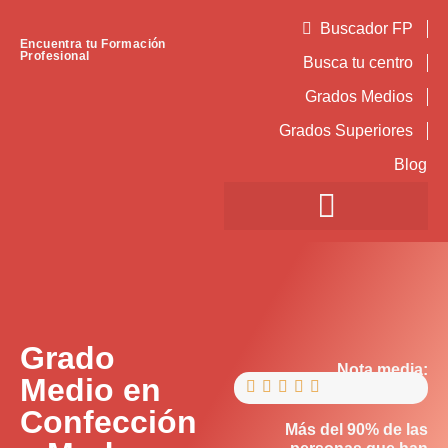
Buscador FP
Encuentra tu Formación
Profesional
Busca tu centro
Grados Medios
Grados Superiores
Blog
Grado
Nota media:
Medio en





Confección
Más del 90% de las