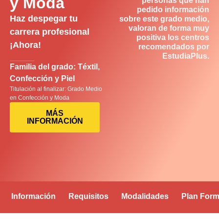
y Moda
personas que han
pedido información
Haz despegar tu
sobre este grado medio,
valoran de forma muy
carrera profesional
positiva los centros
¡Ahora!
recomendados por
EstudiaPlus.
Familia del grado: Téxtil,
Confección y Piel
Titulación al finalizar: Grado Medio
en Confección y Moda
MÁS
INFORMACIÓN
Información
Requisitos
Modalidades
Plan Form
Opiniones