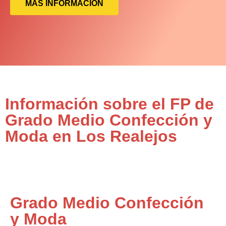
MÁS INFORMACIÓN
Información sobre el FP de
Grado Medio Confección y
Moda en Los Realejos
Grado Medio Confección
y Moda