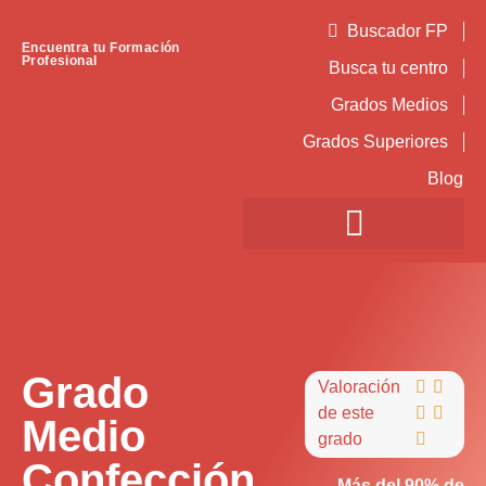
Buscador FP
Encuentra tu Formación
Profesional
Busca tu centro
Grados Medios
Grados Superiores
Blog
Grado
Valoración


de este


Medio
grado

Confección
Más del 90% de