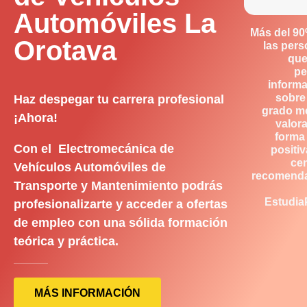
Automóviles La
Más del 9
Orotava
las per
que
pe
inform
sobre
Haz despegar tu carrera profesional
grado m
¡Ahora!
valor
forma
Con el Electromecánica de
positiv
ce
Vehículos Automóviles de
recomend
Transporte y Mantenimiento podrás
Estudia
profesionalizarte y acceder a ofertas
de empleo con una sólida formación
teórica y práctica.
MÁS INFORMACIÓN